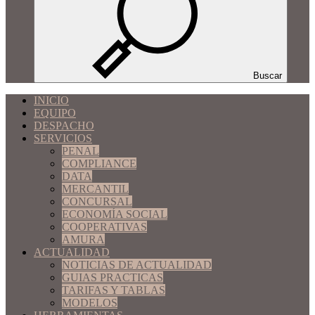
Buscar
INICIO
EQUIPO
DESPACHO
SERVICIOS
PENAL
COMPLIANCE
DATA
MERCANTIL
CONCURSAL
ECONOMÍA SOCIAL
COOPERATIVAS
AMURA
ACTUALIDAD
NOTICIAS DE ACTUALIDAD
GUIAS PRACTICAS
TARIFAS Y TABLAS
MODELOS