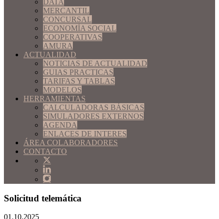
DATA
MERCANTIL
CONCURSAL
ECONOMÍA SOCIAL
COOPERATIVAS
AMURA
ACTUALIDAD
NOTICIAS DE ACTUALIDAD
GUIAS PRACTICAS
TARIFAS Y TABLAS
MODELOS
HERRAMIENTAS
CALCULADORAS BÁSICAS
SIMULADORES EXTERNOS
AGENDA
ENLACES DE INTERES
ÁREA COLABORADORES
CONTACTO
Solicitud telemática
01.10.2025